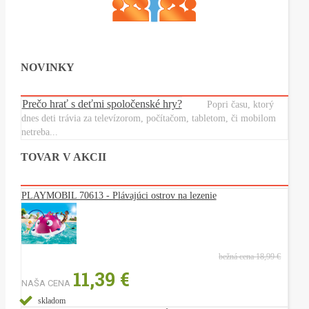
NOVINKY
Prečo hrať s deťmi spoločenské hry?
Popri času, ktorý
dnes deti trávia za televízorom, počítačom, tabletom, či mobilom
netreba...
TOVAR V AKCII
PLAYMOBIL 70613 - Plávajúci ostrov na lezenie
bežná cena
18,99 €
11,39 €
NAŠA CENA
skladom