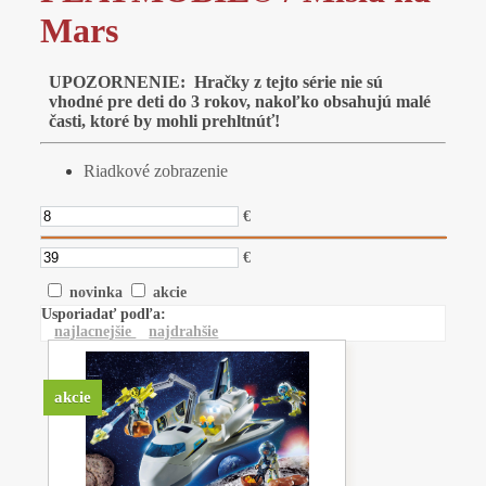
Mars
UPOZORNENIE: Hračky z tejto série nie sú
vhodné pre deti do 3 rokov, nakoľko obsahujú malé
časti, ktoré by mohli prehltnúť!
Riadkové zobrazenie
€
€
novinka
akcie
Usporiadať podľa:
najlacnejšie
najdrahšie
akcie