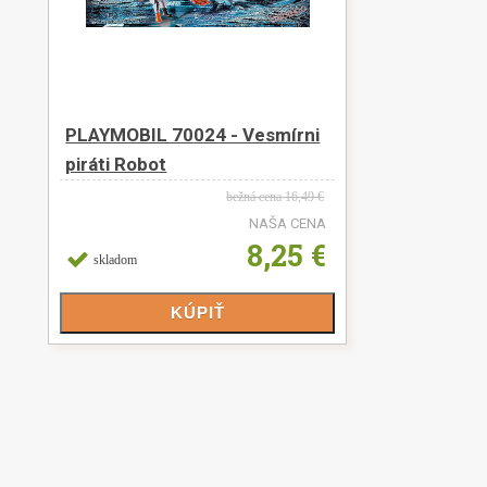
PLAYMOBIL 70024 - Vesmírni
piráti Robot
bežná cena
16,49 €
NAŠA CENA
8,25 €
skladom